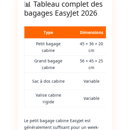
📊 Tableau complet des
bagages EasyJet 2026
Type
Dimensions
Inc
Petit bagage
45 × 36 × 20
✅ 
cabine
cm
Grand bagage
56 × 45 × 25
❌ Op
cabine
cm
✅ 
Sac à dos cabine
Variable
compa
Valise cabine
⚠
Variable
rigide
Vérifi
Le petit bagage cabine EasyJet est
généralement suffisant pour un week-