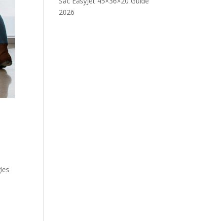
Sac EasyJet 45×36×20 Guide
2026
gles