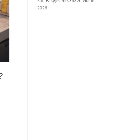
Sac EasyJet 45×36×20 Guide
2026
?