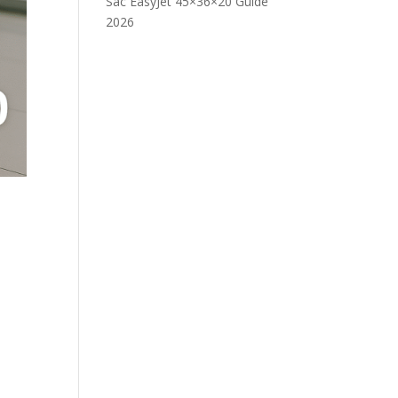
Sac EasyJet 45×36×20 Guide
2026
s
s