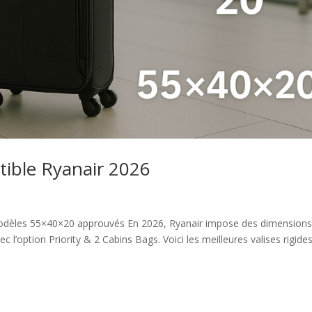
tible Ryanair 2026
 modèles 55×40×20 approuvés En 2026, Ryanair impose des dimension
c l’option Priority & 2 Cabins Bags. Voici les meilleures valises rigide